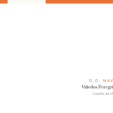
D.O. NA
Viñedos Peregr
Castillo de 