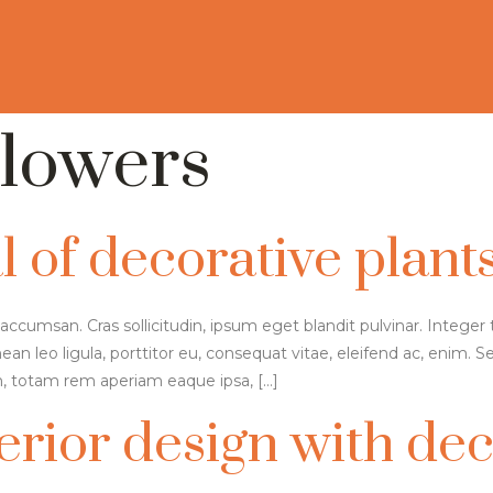
lowers
 of decorative plants
accumsan. Cras sollicitudin, ipsum eget blandit pulvinar. Intege
an leo ligula, porttitor eu, consequat vitae, eleifend ac, enim. Se
 totam rem aperiam eaque ipsa, […]
erior design with dec